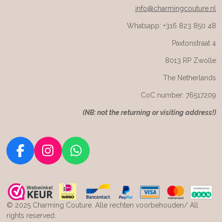
info@charmingcouture.nl
Whatsapp: +316 823 850 48
Paxtonstraat 4
8013 RP Zwolle
The Netherlands
CoC number: 76517209
(
NB: not the returning or visiting address!)
F
I
W
a
n
h
c
s
a
e
t
t
© 2025 Charming Couture. Alle rechten voorbehouden/ All
b
a
s
rights reserved.