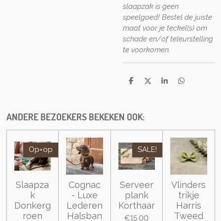
slaapzak is geen
speelgoed! Bestel de juiste
maat voor je teckel(s) om
schade en/of teleurstelling
te voorkomen.
S
S
S
S
h
h
h
h
a
a
a
a
r
r
r
r
e
e
e
e
ANDERE BEZOEKERS BEKEKEN OOK:
Op=op
SALE!
Slaapza
Cognac
Serveer
Vlinders
k
- Luxe
plank
trikje
Donkerg
Lederen
Korthaar
Harris
roen
Halsban
Tweed
€15.00