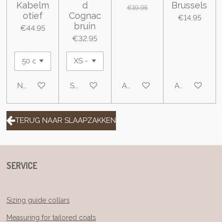
Kabelm
d
Brussels
€19.95
otief
Cognac
€14.95
bruin
€44.95
€32.95
Notify me when available
See details
Add to cart
Add to cart
TERUG NAAR SLAAPZAKKEN
SERVICE
Sizing guide collars
Measuring for tailored coats