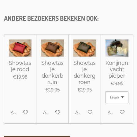
r
r
r
r
e
e
e
e
ANDERE BEZOEKERS BEKEKEN OOK:
Showtas
Showtas
Showtas
Konijnen
je rood
je
je
vacht
donkerb
donkerg
pieper
€19.95
ruin
roen
€9.95
€19.95
€19.95
Add to cart
Add to cart
Add to cart
Add to cart