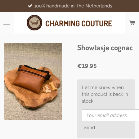
100% handmade in The Netherlands
Skip
to
main
CHARMING COUTURE
content
Showtasje cognac
€19.95
Let me know when
this product is back in
stock.
Send