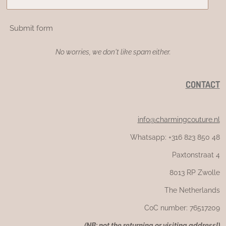
Submit form
No worries, we don't like spam either.
CONTACT
info@charmingcouture.nl
Whatsapp: +316 823 850 48
Paxtonstraat 4
8013 RP Zwolle
The Netherlands
CoC number: 76517209
(
NB: not the returning or visiting address!)