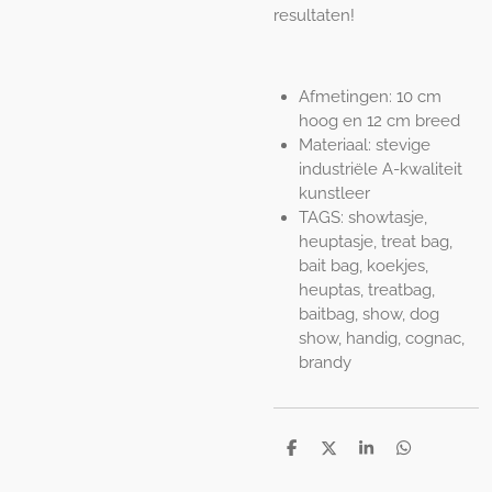
resultaten!
Afmetingen: 10 cm
hoog en 12 cm breed
Materiaal: stevige
industriële A-kwaliteit
kunstleer
TAGS: showtasje,
heuptasje, treat bag,
bait bag, koekjes,
heuptas, treatbag,
baitbag, show, dog
show, handig, cognac,
brandy
S
S
S
S
h
h
h
h
a
a
a
a