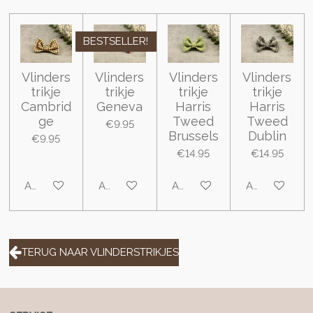
BESTSELLER!
Vlinders
Vlinders
Vlinders
Vlinders
trikje
trikje
trikje
trikje
Cambrid
Geneva
Harris
Harris
ge
Tweed
Tweed
€9.95
Brussels
Dublin
€9.95
€14.95
€14.95
Add to cart
Add to cart
Add to cart
Add to cart
TERUG NAAR VLINDERSTRIKJES