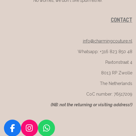
No worries, we don't like spam either.
CONTACT
info@charmingcouture.nl
Whatsapp: +316 823 850 48
Paxtonstraat 4
8013 RP Zwolle
The Netherlands
CoC number: 76517209
(
NB: not the returning or visiting address!)
F
I
W