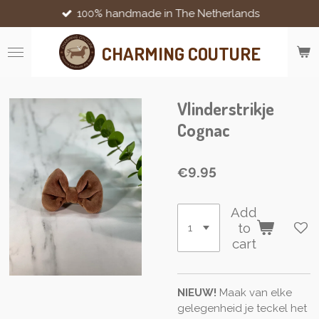
100% handmade in The Netherlands
Skip
to
main
CHARMING COUTURE
content
Vlinderstrikje
Cognac
€9.95
Add
to
cart
NIEUW!
Maak van elke
gelegenheid je teckel het