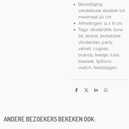
Bevestiging:
verstelbaar elastiek tot
maximaal 50 cm
Afmetingen: 11 x 8 cm
Tags: vlinderstrik, bow
tie, teckel, teckelstrik,
vlinderdas, party,
velvet, cognac,
brandy, feestje, luxe,
klassiek, tijdloos,
match, feestdagen.
S
S
S
S
h
h
h
h
a
a
a
a
r
r
r
r
e
e
e
e
ANDERE BEZOEKERS BEKEKEN OOK: