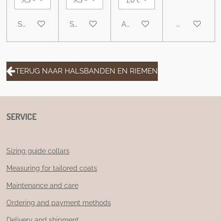
See details
See details
Add to cart
Notify me wh
TERUG NAAR HALSBANDEN EN RIEMEN
SERVICE
Sizing guide collars
Measuring for tailored coats
Maintenance and care
Ordering and payment methods
Delivery and shipment