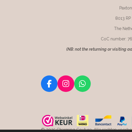
Paxton
8013 RP
The Neth
CoC number: 7
(
NB: not the returning or visiting a
F
I
W
a
n
h
c
s
a
e
t
t
b
a
s
o
g
A
© 2025 Charming Couture. Alle rechten voorbeh