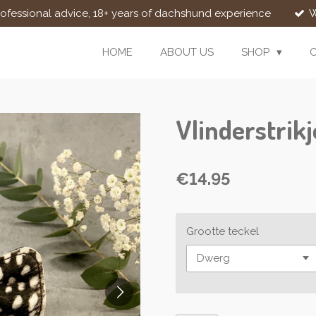
rofessional advice, 18+ years of dachshund experience
W
HOME
ABOUT US
SHOP
Vlinderstrik
€14.95
Grootte teckel