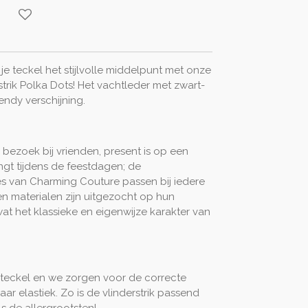
e teckel het stijlvolle middelpunt met onze
trik Polka Dots! Het vachtleder met zwart-
rendy verschijning.
 bezoek bij vrienden, present is op een
angt tijdens de feestdagen; de
es van Charming Couture passen bij iedere
n materialen zijn uitgezocht op hun
 wat het klassieke en eigenwijze karakter van
 teckel en we zorgen voor de correcte
aar elastiek. Zo is de vlinderstrik passend
ls de allergrootsten!