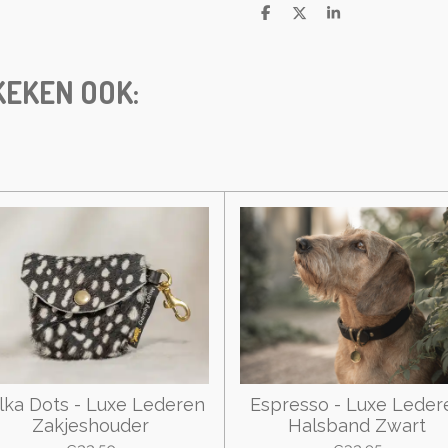
S
S
S
h
h
h
a
a
a
r
r
r
e
e
e
EKEN OOK:
lka Dots - Luxe Lederen
Espresso - Luxe Leder
Zakjeshouder
Halsband Zwart