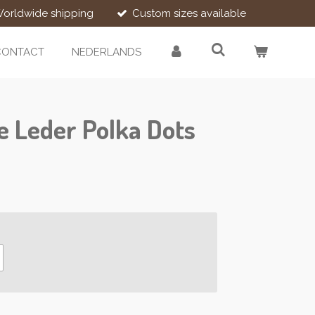
orldwide shipping
Custom sizes available
CONTACT
NEDERLANDS
je Leder Polka Dots