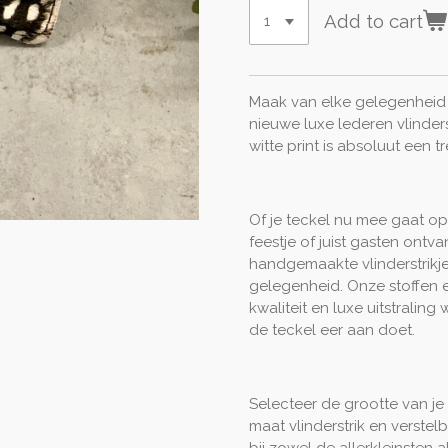
Add to cart
Maak van elke gelegenheid j
nieuwe luxe lederen vlinders
witte print is absoluut een t
Of je teckel nu mee gaat op
feestje of juist gasten ontv
handgemaakte vlinderstrikj
gelegenheid. Onze stoffen e
kwaliteit en luxe uitstraling
de teckel eer aan doet.
Selecteer de grootte van je
maat vlinderstrik en verstelb
bij zowel de allerkleinsten a