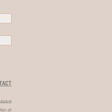
TACT
ture.nl
 850 48