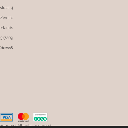
straat 4
 Zwolle
erlands
6517209
ddress!)
ouden/ All rights reserved.