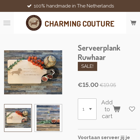
100% handmade in The Netherlands
Skip
to
main
CHARMING COUTURE
content
Serveerplank
Ruwhaar
SALE!
€15.00
€19.95
Add
to
cart
Voortaan serveer jij je