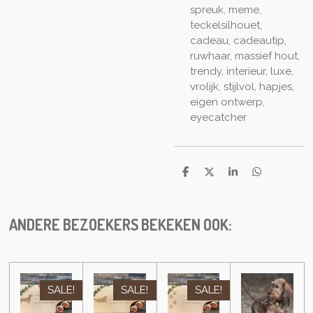
spreuk, meme,
teckelsilhouet,
cadeau, cadeautip,
ruwhaar, massief hout,
trendy, interieur, luxe,
vrolijk, stijlvol, hapjes,
eigen ontwerp,
eyecatcher
S
S
S
S
h
h
h
h
a
a
a
a
r
r
r
r
e
e
e
e
ANDERE BEZOEKERS BEKEKEN OOK:
SALE!
SALE!
SALE!