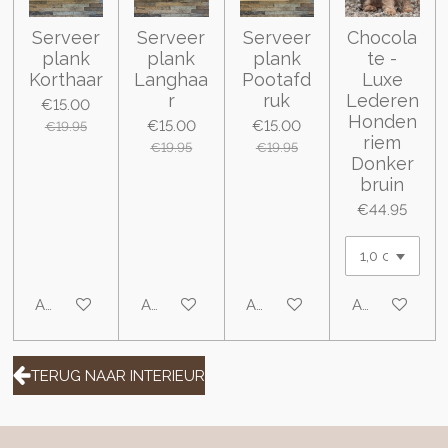
Serveer
Serveer
Serveer
Chocola
plank
plank
plank
te -
Korthaar
Langhaa
Pootafd
Luxe
r
ruk
Lederen
€15.00
Honden
€15.00
€15.00
€19.95
riem
€19.95
€19.95
Donker
bruin
€44.95
Add to cart
Add to cart
Add to cart
Add to cart
TERUG NAAR INTERIEUR