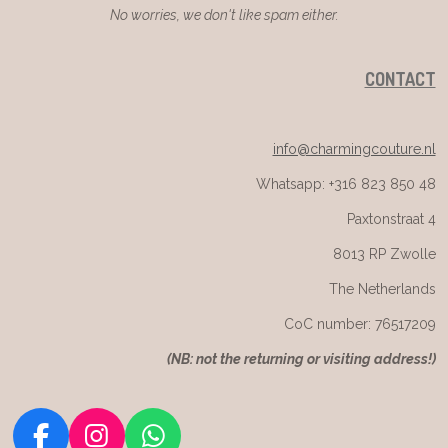
No worries, we don't like spam either.
CONTACT
info@charmingcouture.nl
Whatsapp: +316 823 850 48
Paxtonstraat 4
8013 RP Zwolle
The Netherlands
CoC number: 76517209
(
NB: not the returning or visiting address!)
F
I
W