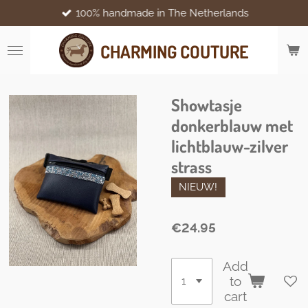
100% handmade in The Netherlands
Skip
to
main
CHARMING COUTURE
content
Showtasje
donkerblauw met
lichtblauw-zilver
strass
NIEUW!
€24.95
Add
to
cart