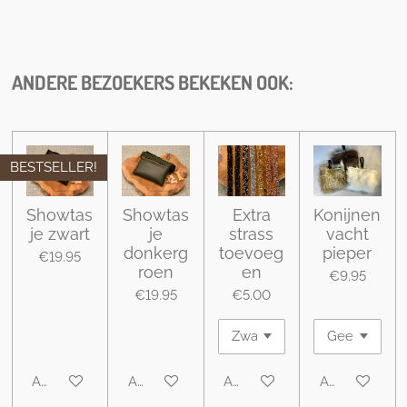
h
h
h
h
a
a
a
a
r
r
r
r
e
e
e
e
ANDERE BEZOEKERS BEKEKEN OOK:
BESTSELLER!
Showtas
Showtas
Extra
Konijnen
je zwart
je
strass
vacht
donkerg
toevoeg
pieper
€19.95
roen
en
€9.95
€19.95
€5.00
Add to cart
Add to cart
Add to cart
Add to cart