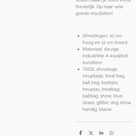
strass maakt je outfit extra
feestelijk. Op naar vele
goede resultaten!
Afmetingen: 10 cm
hoog en 12 cm breed
Materiaal: stevige
industriële A-kwaliteit
kunstleer
TAGS: showtasje,
heuptasje, treat bag,
bait bag, koekjes,
heuptas, treatbag,
baitbag, show, blue,
strass, glitter, dog show,
handig, blauw
S
S
S
S