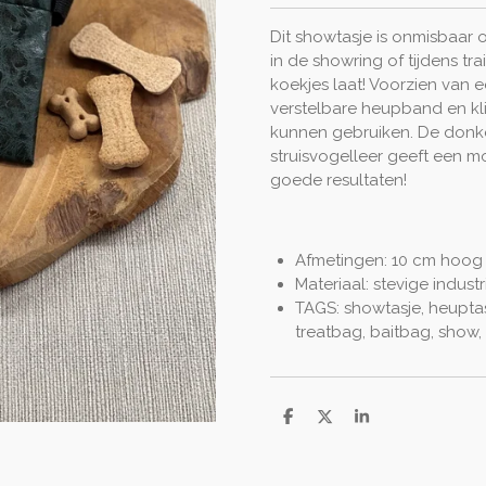
Dit showtasje is onmisbaar
in de showring of tijdens tr
koekjes laat! Voorzien van ee
verstelbare heupband en kl
kunnen gebruiken. De donker
struisvogelleer geeft een m
goede resultaten!
Afmetingen: 10 cm hoog
Materiaal: stevige industr
TAGS: showtasje, heuptasj
treatbag, baitbag, show,
S
S
S
h
h
h
a
a
a
r
r
r