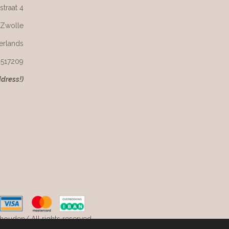
straat 4
 Zwolle
erlands
6517209
ddress!)
ouden/ All rights reserved.