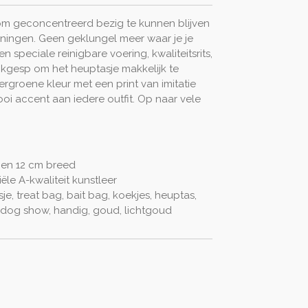
 om geconcentreerd bezig te kunnen blijven
ainingen. Geen geklungel meer waar je je
n speciale reinigbare voering, kwaliteitsrits,
ikgesp om het heuptasje makkelijk te
groene kleur met een print van imitatie
ooi accent aan iedere outfit. Op naar vele
 en 12 cm breed
iële A-kwaliteit kunstleer
e, treat bag, bait bag, koekjes, heuptas,
 dog show, handig, goud, lichtgoud