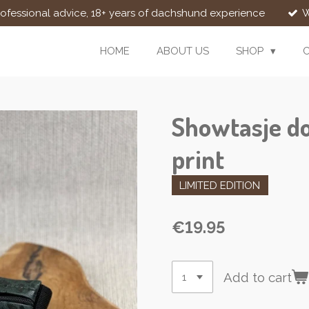
rofessional advice, 18+ years of dachshund experience
W
HOME
ABOUT US
SHOP
Showtasje d
print
LIMITED EDITION
€19.95
Add to cart