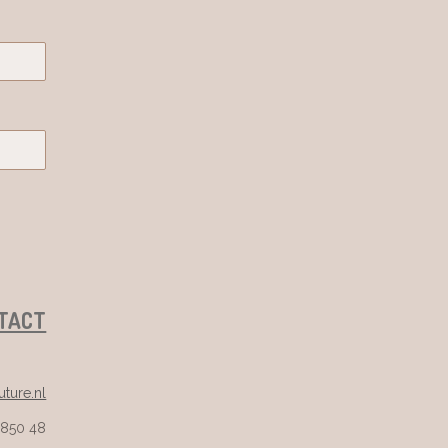
TACT
ture.nl
 850 48