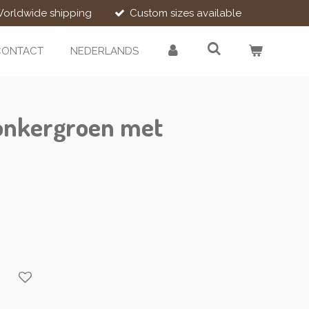
orldwide shipping
Custom sizes available
CONTACT
NEDERLANDS
onkergroen met