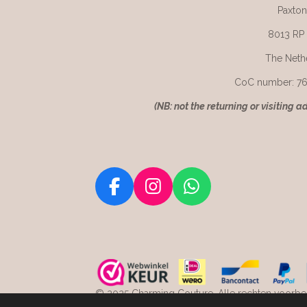
Paxton
8013 RP
The Neth
CoC number: 7
(
NB: not the returning or visiting a
F
I
W
a
n
h
c
s
a
e
t
t
b
a
s
o
g
A
© 2025 Charming Couture. Alle rechten voorbeh
o
r
p