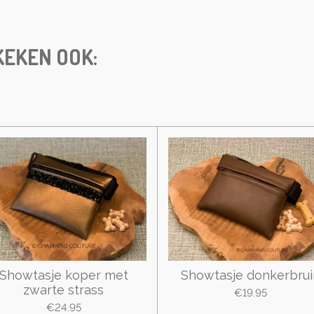
e
e
e
EKEN OOK:
Showtasje koper met
Showtasje donkerbrui
zwarte strass
€19.95
€24.95