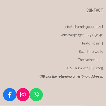
CONTACT
info@charmingcouture.nl
Whatsapp: +316 823 850 48
Paxtonstraat 4
8013 RP Zwolle
The Netherlands
CoC number: 76517209
(
NB: not the returning or visiting address!)
F
I
W
a
n
h