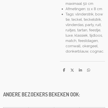
maximaal 50 cm
Afmetingen: 11 x 8 cm
Tags: vlinderstrik, bow
tie, teckel, teckelstrik,
vlinderdas, party, ruit,
ruitjes, tartan, feestje,
luxe, klassiek, tijdloos,
match, feestdagen,
cornwall, okergeel,
donkerblauw, cognac.
S
S
S
S
h
h
h
h
a
a
a
a
r
r
r
r
e
e
e
e
ANDERE BEZOEKERS BEKEKEN OOK: