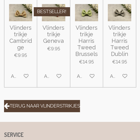
BESTSELLER!
Vlinders
Vlinders
Vlinders
Vlinders
trikje
trikje
trikje
trikje
Cambrid
Geneva
Harris
Harris
ge
Tweed
Tweed
€9.95
Brussels
Dublin
€9.95
€14.95
€14.95
Add to cart
Add to cart
Add to cart
Add to cart
TERUG NAAR VLINDERSTRIKJES
SERVICE