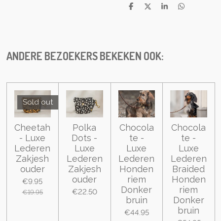
S
S
S
S
h
h
h
h
a
a
a
a
r
r
r
r
e
e
e
e
ANDERE BEZOEKERS BEKEKEN OOK:
Sold out
Cheetah
Polka
Chocola
Chocola
- Luxe
Dots -
te -
te -
Lederen
Luxe
Luxe
Luxe
Zakjesh
Lederen
Lederen
Lederen
ouder
Zakjesh
Honden
Braided
ouder
riem
Honden
€9.95
Donker
riem
€22.50
€19.95
bruin
Donker
bruin
€44.95