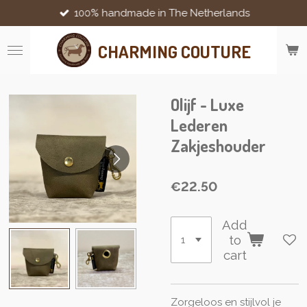
100% handmade in The Netherlands
Skip
to
main
CHARMING COUTURE
content
Olijf - Luxe
Lederen
Zakjeshouder
€22.50
Add
to
cart
Zorgeloos en stijlvol je