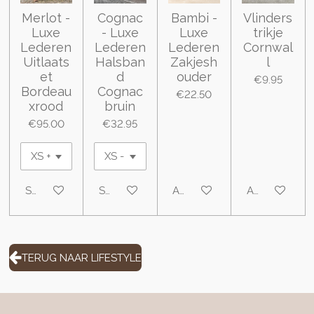
Merlot -
Cognac
Bambi -
Vlinders
Luxe
- Luxe
Luxe
trikje
Lederen
Lederen
Lederen
Cornwal
Uitlaats
Halsban
Zakjesh
l
et
d
ouder
€9.95
Bordeau
Cognac
€22.50
xrood
bruin
€95.00
€32.95
See details
See details
Add to cart
Add to cart
TERUG NAAR LIFESTYLE