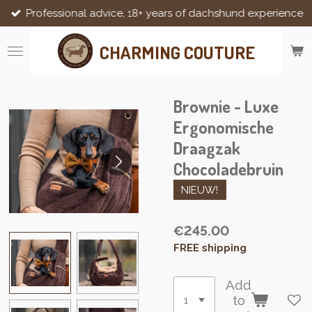
Professional advice, 18+ years of dachshund experience
Skip
to
main
CHARMING COUTURE
content
Brownie - Luxe
Ergonomische
Draagzak
Chocoladebruin
NIEUW!
€245.00
FREE shipping
Add
to