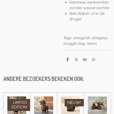
Handwas aanbevolen
zonder wasverzachter
Niet strijken of in de
droger
Tags: draagzak, draagtas,
snuggle bag, reizen
S
S
S
S
h
h
h
h
a
a
a
a
r
r
r
r
e
e
e
e
ANDERE BEZOEKERS BEKEKEN OOK:
LIMITED
NIEUW!
EDITION!