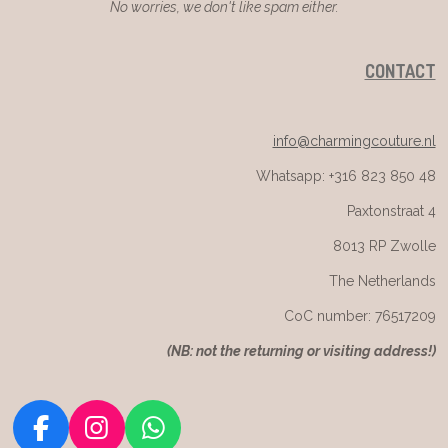
No worries, we don't like spam either.
CONTACT
info@charmingcouture.nl
Whatsapp: +316 823 850 48
Paxtonstraat 4
8013 RP Zwolle
The Netherlands
CoC number: 76517209
(
NB: not the returning or visiting address!)
F
I
W