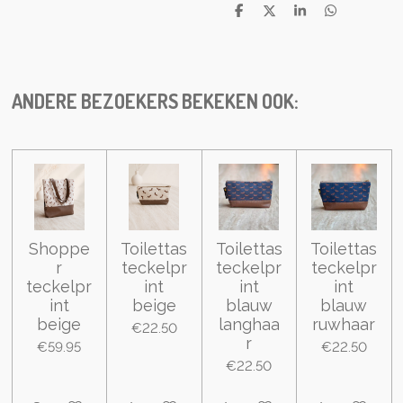
S
S
S
S
h
h
h
h
a
a
a
a
r
r
r
r
e
e
e
e
ANDERE BEZOEKERS BEKEKEN OOK:
Shoppe
Toilettas
Toilettas
Toilettas
r
teckelpr
teckelpr
teckelpr
teckelpr
int
int
int
int
beige
blauw
blauw
beige
langhaa
ruwhaar
€22.50
r
€59.95
€22.50
€22.50