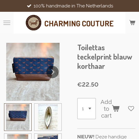
100% handmade in The Netherlands
Skip
to
main
CHARMING COUTURE
content
Toilettas
teckelprint blauw
korthaar
€22.50
Add
to
cart
NIEUW!
Deze handige