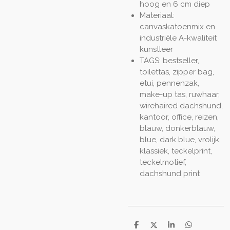
hoog en 6 cm diep
Materiaal:
canvaskatoenmix en
industriële A-kwaliteit
kunstleer
TAGS: bestseller,
toilettas, zipper bag,
etui, pennenzak,
make-up tas, ruwhaar,
wirehaired dachshund,
kantoor, office, reizen,
blauw, donkerblauw,
blue, dark blue, vrolijk,
klassiek,
teckelprint,
teckelmotief,
dachshund print
S
S
S
S