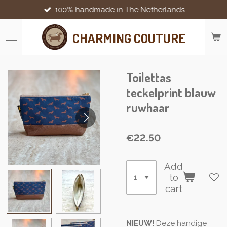
100% handmade in The Netherlands
Skip
to
main
CHARMING COUTURE
content
Toilettas
teckelprint blauw
ruwhaar
€22.50
Add
to
cart
NIEUW!
Deze handige