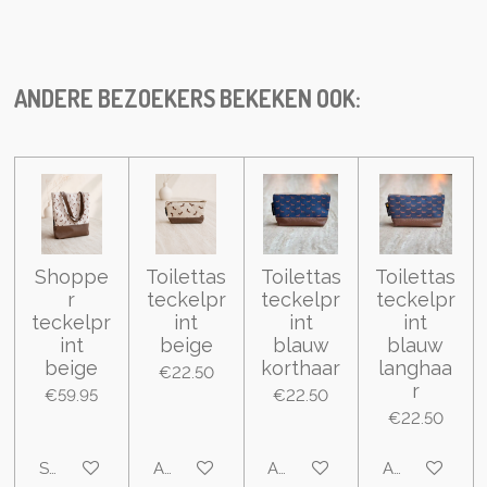
h
h
h
h
a
a
a
a
r
r
r
r
e
e
e
e
ANDERE BEZOEKERS BEKEKEN OOK:
Shoppe
Toilettas
Toilettas
Toilettas
r
teckelpr
teckelpr
teckelpr
teckelpr
int
int
int
int
beige
blauw
blauw
beige
korthaar
langhaa
€22.50
r
€59.95
€22.50
€22.50
See details
Add to cart
Add to cart
Add to cart