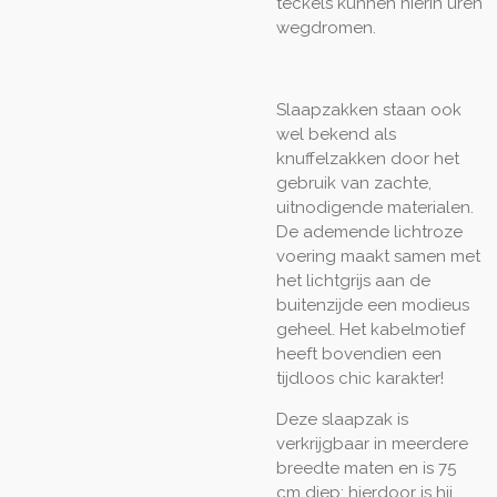
teckels kunnen hierin uren
wegdromen.
Slaapzakken staan ook
wel bekend als
knuffelzakken door het
gebruik van zachte,
uitnodigende materialen.
De ademende lichtroze
voering maakt samen met
het lichtgrijs aan de
buitenzijde een modieus
geheel. Het kabelmotief
heeft bovendien een
tijdloos chic karakter!
Deze slaapzak is
verkrijgbaar in meerdere
breedte maten en is 75
cm diep; hierdoor is hij