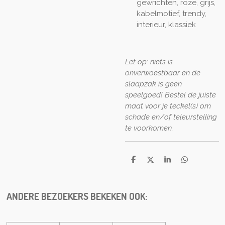
gewrichten, roze, grijs,
kabelmotief, trendy,
interieur, klassiek
Let op: niets is
onverwoestbaar en de
slaapzak is geen
speelgoed! Bestel de juiste
maat voor je teckel(s) om
schade en/of teleurstelling
te voorkomen.
S
S
S
S
h
h
h
h
a
a
a
a
r
r
r
r
e
e
e
e
ANDERE BEZOEKERS BEKEKEN OOK: