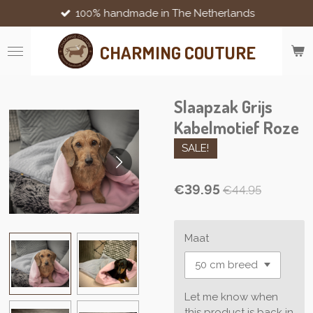
100% handmade in The Netherlands
Skip
to
main
CHARMING COUTURE
content
Slaapzak Grijs
Kabelmotief Roze
SALE!
€39.95
€44.95
Maat
Let me know when
this product is back in